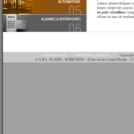
solaires photovoltaïques s
tenant compte des aspects 
ou poly-cristallines
compo
offrant un taux de rendem
> PLAN DU SITE
> MENTIONS LÉGALES
Copyright
S.A.R.L. PLAIRE - ROBICHON - 32 bis rue du Grand Moulin - 17230 